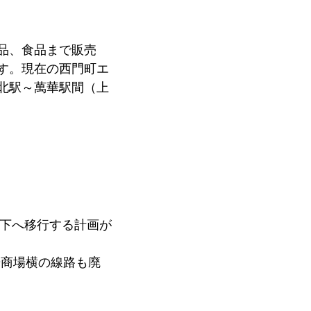
品、食品まで販売
す。現在の西門町エ
北駅～萬華駅間（上
地下へ移行する計画が
華商場横の線路も廃