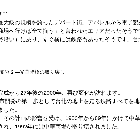
場…
最大級の規模を誇ったデパート街。アパレルから電子製
商場へ行けば全て揃う」と言われたエリアだったそうで
路沿い）にあり、すぐ横には鉄路もあったそうです。台
。
変容２―光華陸橋の取り壊し
完成から27年後の2000年、再び変化が訪れます。
、都市開発の第一歩として台北の地上を走る鉄路すべてを
ました。
、その計画の影響を受け、1983年から89年にかけて中
され、1992年には中華商場が取り壊されました。