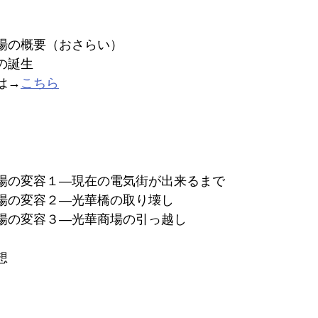
場の概要（おさらい）
の誕生
は→
こちら
場の変容１―現在の電気街が出来るまで
場の変容２―光華橋の取り壊し
場の変容３―光華商場の引っ越し
想