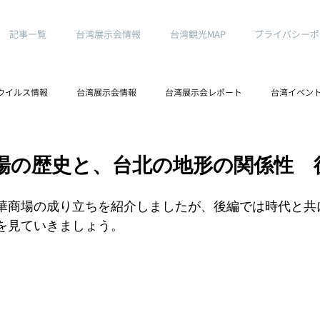
記事一覧
台湾展示会情報
台湾観光MAP
プライバシーポ
ウイルス情報
台湾展示会情報
台湾展示会レポート
台湾イベン
日
台湾ノマドより
場の歴史と、台北の地形の関係性 
華商場の成り立ちを紹介しましたが、後編では時代と共
を見ていきましょう。