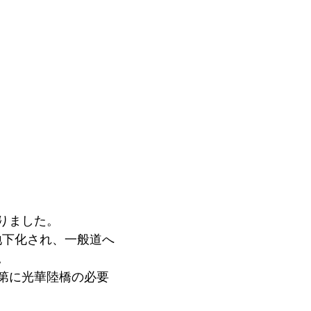
りました。
地下化され、一般道へ
。
第に光華陸橋の必要