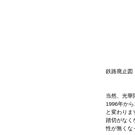
鉄路廃止図
当然、光華
1996年
と変わりま
踏切がなく
性が無くな