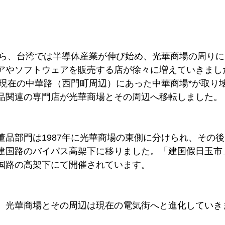
頃から、台湾では半導体産業が伸び始め、光華商場の周り
アやソフトウェアを販売する店が徐々に増えていきまし
には現在の中華路（西門町周辺）にあった中華商場
*
が取り
品関連の専門店が光華商場とその周辺へ移転しました。
董品部門は1987年に光華商場の東側に分けられ、その
建国路のバイパス高架下に移りました。「建国假日玉市
国路の高架下にて開催されています。
、光華商場とその周辺は現在の電気街へと進化していき