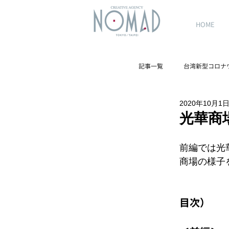
HOME
記事一覧
台湾新型コロナ
2020年10月1
台湾観光スポット
光華商
前編では光
商場の様子
目次）