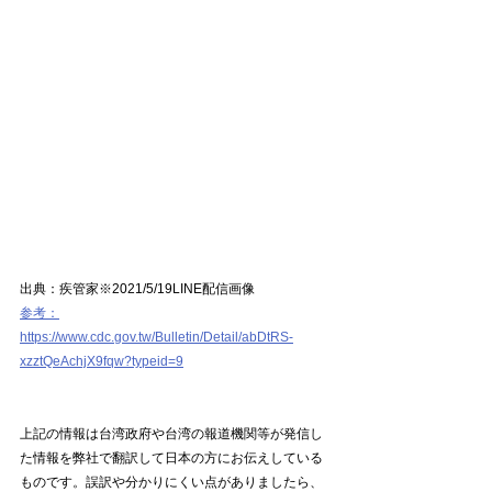
出典：疾管家※2021/5/19LINE配信画像
参考：
https://www.cdc.gov.tw/Bulletin/Detail/abDtRS-
xzztQeAchjX9fqw?typeid=9
上記の情報は台湾政府や台湾の報道機関等が発信し
た情報を弊社で翻訳して日本の方にお伝えしている
ものです。誤訳や分かりにくい点がありましたら、