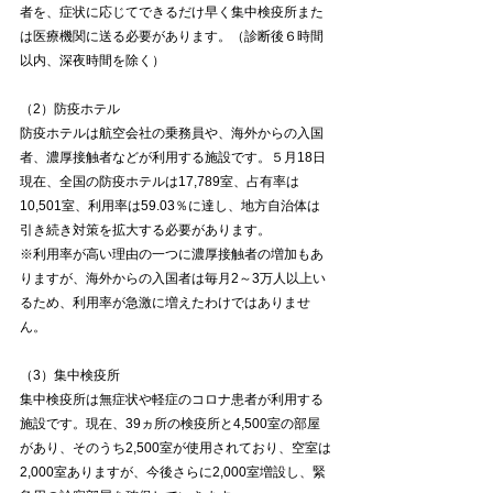
者を、症状に応じてできるだけ早く集中検疫所また
は医療機関に送る必要があります。（診断後６時間
以内、深夜時間を除く）
（2）防疫ホテル
防疫ホテルは航空会社の乗務員や、海外からの入国
者、濃厚接触者などが利用する施設です。５月18日
現在、全国の防疫ホテルは17,789室、占有率は
10,501室、利用率は59.03％に達し、地方自治体は
引き続き対策を拡大する必要があります。
※利用率が高い理由の一つに濃厚接触者の増加もあ
りますが、海外からの入国者は毎月2～3万人以上い
るため、利用率が急激に増えたわけではありませ
ん。
（3）集中検疫所
集中検疫所は無症状や軽症のコロナ患者が利用する
施設です。現在、39ヵ所の検疫所と4,500室の部屋
があり、そのうち2,500室が使用されており、空室は
2,000室ありますが、今後さらに2,000室増設し、緊