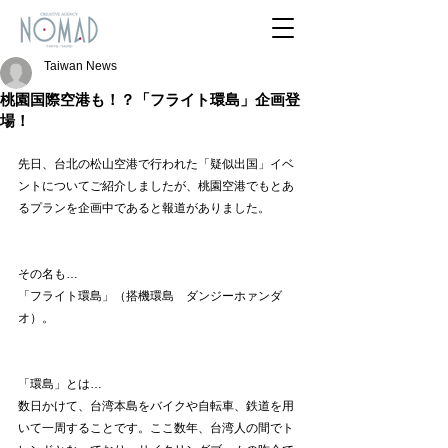
Taiwan News
桃園国際空港も！？「フライト環島」企画登
場！
先日、台北の松山空港で行われた「疑似出国」イベ
ントについてご紹介しましたが、桃園空港でもとあ
るプランを企画中であると報道がありました。
その名も…
「フライト環島」（搭機環島　ダンジーホァンダ
オ）。
「環島」とは…
数日かけて、台湾本島をバイクや自転車、鉄道を用
いて一周することです。ここ数年、台湾人の間でト