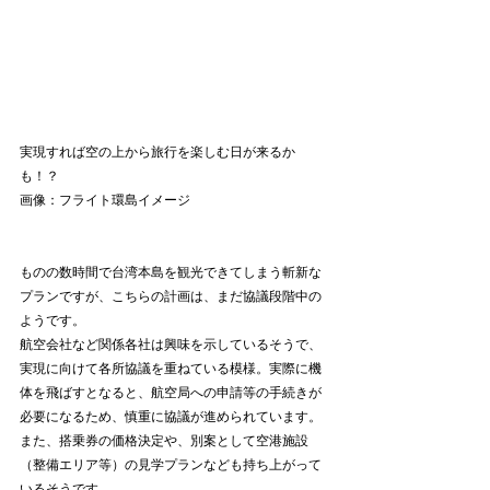
実現すれば空の上から旅行を楽しむ日が来るか
も！？
画像：フライト環島イメージ
ものの数時間で台湾本島を観光できてしまう斬新な
プランですが、こちらの計画は、まだ協議段階中の
ようです。
航空会社など関係各社は興味を示しているそうで、
実現に向けて各所協議を重ねている模様。実際に機
体を飛ばすとなると、航空局への申請等の手続きが
必要になるため、慎重に協議が進められています。
また、搭乗券の価格決定や、別案として空港施設
（整備エリア等）の見学プランなども持ち上がって
いるそうです。