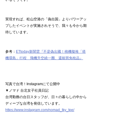
実現すれば、松山空港の「偽出国」よりパワーアッ
プしたイベントが実施されそうで、我々も今から期
待しています。
参考：
ETtoday新聞雲『不是偽出國！桃機擬推「搭
機環島」行程　飛機升空繞一圈、還能買免稅品』
写真で台湾！Instagramにて公開中 
▼ノマド 台北女子社員日記
台湾勤務の台日スタッフが、日々の暮らしの中から
ディープな台湾を発信しています。
https://www.instagram.com/nomad_tky_tpe/