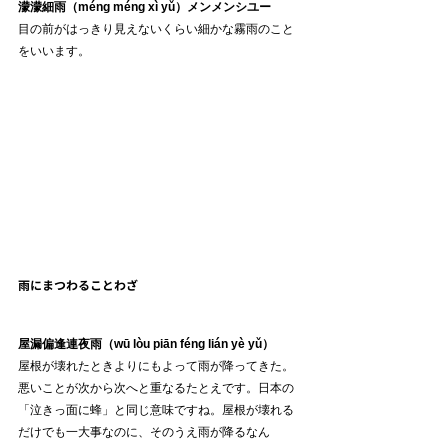
濛濛細雨（méng méng xì yǔ）メンメンシユー
目の前がはっきり見えないくらい細かな霧雨のこと
をいいます。
雨にまつわることわざ
屋漏偏逢連夜雨（wū lòu piān féng lián yè yǔ）
屋根が壊れたときよりにもよって雨が降ってきた。
悪いことが次から次へと重なるたとえです。日本の
「泣きっ面に蜂」と同じ意味ですね。屋根が壊れる
だけでも一大事なのに、そのうえ雨が降るなん