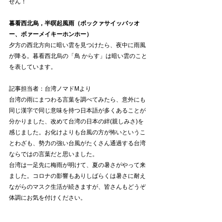
せん！
暮看西北烏，半暝起風雨（ボックァサイッバッオ
ー、ボァーメイキーホンホー）
夕方の西北方向に暗い雲を見つけたら、夜中に雨風
が降る。暮看西北烏の「鳥 からす」は暗い雲のこと
を表しています。
記事担当者：台湾ノマドMより
台湾の雨にまつわる言葉を調べてみたら、意外にも
同じ漢字で同じ意味を持つ日本語が多くあることが
分かりました、改めて台湾の日本の絆(親しみさ)を
感じました。お化けよりも台風の方が怖いというこ
とわざも、勢力の強い台風がたくさん通過する台湾
ならではの言葉だと思いました。
台湾は一足先に梅雨が明けて、夏の暑さがやって来
ました。コロナの影響もありしばらくは暑さに耐え
ながらのマスク生活が続きますが、皆さんもどうぞ
体調にお気を付けください。