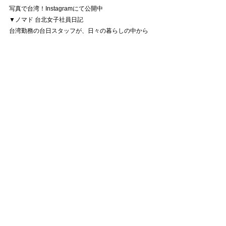
写真で台湾！Instagramにて公開中 
▼ノマド 台北女子社員日記
台湾勤務の台日スタッフが、日々の暮らしの中から
ディープな台湾を発信しています。
https://www.instagram.com/nomad_tky_tpe/
#台湾ノマドより
すべて表示
最新記事