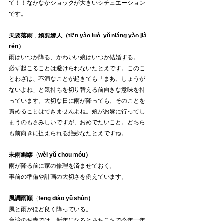
て！！なかなかショックが大きいシチュエーション
です。
天要落雨，娘要嫁人（tiān yào luò  yǔ niáng yào jià 
rén）
雨はいつか降る、かわいい娘はいつか結婚する。
必ず起こることは避けられないたとえです。このこ
とわざは、不満なことが起きても「まあ、しょうが
ないよね」と気持ちを切り替える前向きな意味を持
っています。大切な日に雨が降っても、そのことを
責めることはできませんよね。娘がお嫁に行ってし
まうのもさみしいですが、おめでたいこと。どちら
も前向きに捉えられる絶妙なたとえですね。
未雨綢繆（wèi yǔ chou móu）
雨が降る前に家の修理を済ませておく。
事前の準備や計画の大切さを例えています。
風調雨順（fēng diào yǔ shùn）
風と雨がほど良く降っている。
台湾のお寺では、新年になるとあちこちで今年一年