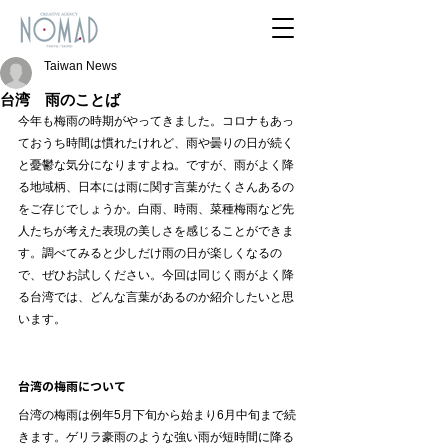
Taiwan News
台湾 雨のことば
今年も梅雨の時期がやってきました。コロナもあっ
ておうち時間は慣れたけれど、雨や曇りの日が続く
と憂鬱な気分になりますよね。ですが、雨がよく降
る地域柄、日本には雨に関す言葉がたくさんあるの
をご存じでしょうか。白雨、時雨、菜種梅雨など先
人たちが考えた表現の美しさを感じることができま
す。調べてみると少しだけ雨の日が楽しくなるの
で、ぜひお試しください。今回は同じく雨がよく降
る台湾では、どんな言葉があるのか紹介したいと思
います。
台湾の梅雨について
台湾の梅雨は例年5月下旬から始まり6月中旬まで続
きます。ゲリラ豪雨のような強い雨が短時間に降る