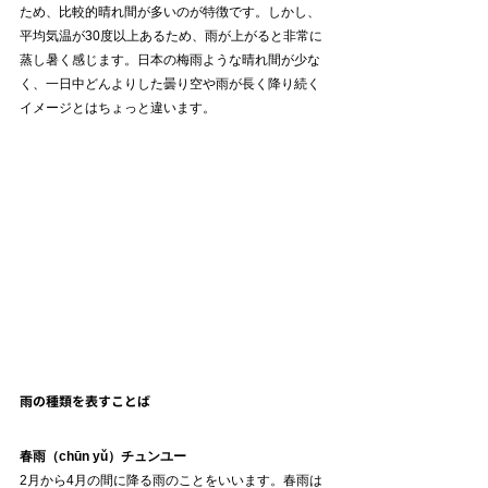
ため、比較的晴れ間が多いのが特徴です。しかし、
平均気温が30度以上あるため、雨が上がると非常に
蒸し暑く感じます。日本の梅雨ような晴れ間が少な
く、一日中どんよりした曇り空や雨が長く降り続く
イメージとはちょっと違います。
雨の種類を表すことば
春雨（chūn yǔ）チュンユー
2月から4月の間に降る雨のことをいいます。春雨は