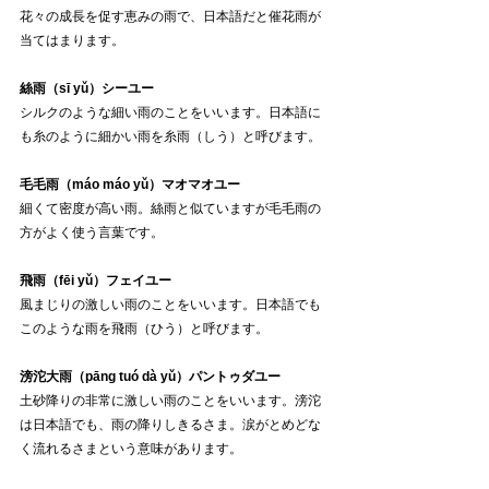
花々の成長を促す恵みの雨で、日本語だと催花雨が
当てはまります。
絲雨（sī yǔ）シーユー
シルクのような細い雨のことをいいます。日本語に
も糸のように細かい雨を糸雨（しう）と呼びます。
毛毛雨（
máo máo yǔ）マオマオユー
細くて密度が高い雨。絲雨と似ていますが毛毛雨の
方がよく使う言葉です。
飛雨（fēi yǔ）フェイユー
風まじりの激しい雨のことをいいます。日本語でも
このような雨を飛雨（ひう）と呼びます。
滂沱大雨（pāng tuó dà yǔ）パントゥダユー
土砂降りの非常に激しい雨のことをいいます。滂沱
は日本語でも、雨の降りしきるさま。涙がとめどな
く流れるさまという意味があります。