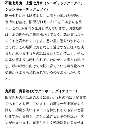
不驚七月鬼，上驚七月水（ンーギャッチグェグイ、
ションギャーチッグェツィ）
旧暦七月に出る幽霊より、大雨と台風の方が怖い。
台湾のお盆は、旧暦7月1月～31日と日本よりも長
く、この1ヵ月間を鬼月と呼んでいます。お盆期間
は、あの世からご先祖様だけでなく、悪い霊も戻っ
てくると言われています。悪い霊に憑りつかれない
ように、この期間はおとなしく過ごすなど様々な決
まりがあります（その話はまたどこかで…）。そん
な悪い霊よりも恐れられていたのが、大雨と台風で
す。秋の収穫に向けて大切に育てている農作物への
被害が何よりも恐れられているのがよくわかりま
す。
九月雨，貴若油 (ガウグェホー、グイナイユー) 
旧暦九月の雨は油のように高い。9月の雨は大変貴重
であることを表しています。台湾は一年中雨がよく
降り、湿度が高いイメージを持たれる方も多いと思
いますが、台風シーズンが過ぎると冬の乾燥シーズ
ンが始まります。日本と同じく乾燥対策が欠かせま