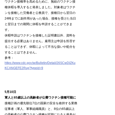
ワクチン接種率を高めるために、無給のワクチン接
種休暇を導入すると発表しました。対象者はワクチ
ンを接種した労働者と公務員で、接種日から翌日の
24時までに副作用があった場合、接種を受けた当日
と翌日までの期間に休暇を申請することができま
す。
休暇申請はワクチンを接種した証明書以外、資料を
提出する必要はありません。雇用主は申請を拒否す
ることはできず、休暇によって不当な扱いや処分を
することはできません。
参考：
https://www.cdc.gov.tw/Bulletin/Detail/26SCwDIZKu
KCANGEFE2Rug?typeid=9
5月10日
軍人と65歳以上の高齢者が公費ワクチン接種可能に
接種計画の優先順位7位の国家の安全を維持する業務
従事者（軍人、軍事組織職員）と、8位の65歳以上
の高齢者の公費ワクチン接種が可能になると発表が