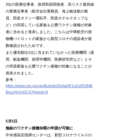
3位の医療従事者、政府防疫関係者、高リスク最前線
の業務従事者（航空会社乗務員、海上輸送船の船
員、防疫タクシー運転手、防疫ホテルスタッフな
ど）の同居している家族も公費ワクチン接種の対象
者に含めると発表しました。こちらは中華航空の貨
物機パイロットの家族から新型コロナの感染者が複
数確認されたためです。
また優先順位1位に含まれていなかった医療機関（薬
局、献血機関、病理学機関、医療研究所など）とそ
の同居家族も公費ワクチン接種の対象になることが
発表されました。
参考：
https://www.cdc.gov.tw/Bulletin/Detail/R1uGsf55IMB
Bnu24rzUGCA?typeid=9
5月5日
無給のワクチン接種休暇の申請が可能に
中央感染症指揮センターは、新型コロナウイルスの