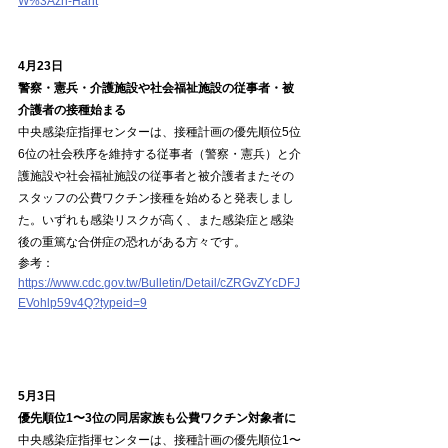
W%3Azh-Hant
4月23日
警察・憲兵・介護施設や社会福祉施設の従事者・被
介護者の接種始まる
中央感染症指揮センターは、接種計画の優先順位5位
6位の社会秩序を維持する従事者（警察・憲兵）と介
護施設や社会福祉施設の従事者と被介護者またその
スタッフの公費ワクチン接種を始めると発表しまし
た。いずれも感染リスクが高く、また感染症と感染
後の重篤な合併症の恐れがある方々です。
参考：
https://www.cdc.gov.tw/Bulletin/Detail/cZRGvZYcDFJ
EVohlp59v4Q?typeid=9
5月3日
優先順位1〜3位の同居家族も公費ワクチン対象者に
中央感染症指揮センターは、接種計画の優先順位1〜