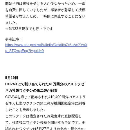
開始当時は接種を受ける人が少なかったため、一部
を自費に回していましたが、感染者が急増して接種
希望者が増えたため、一時的に停止することになり
ました。
※6月22日現在でも停止中です
参考記事：
https://www.cdc.gov.tw/Bulletin/Detail/nZc6uAxPYwX
o_STQvcpEeg?typeid=9
5月19日
COVAXにて割り当てられた41万回分のアストラゼ
ネカ社製ワクチンの第二弾が到着
COVAXを通じて配布された410,400回分のアストラ
ゼネカ社製ワクチンの第二弾が桃園国際空港に到着
したことを発表しました。
このワクチンは指定された冷蔵倉庫に直接配送し
て、検査後にワクチン接種を開始する予定です。承
認されたワクチンは5月27日より台北市・新北市の