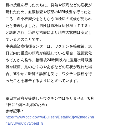
目の接種を行ったのちに、発熱や頭痛などの症状が
現れたため、血液検査や頭部のMRI検査を行ったと
ころ、血小板減少をともなう血栓症の兆候が見られ
たと発表しました。男性は血栓症症候群（ＴＴＳ）
と診断され、迅速な治療により現在の状態は安定し
ているとのことです。
中央感染症指揮センターは、ワクチンを接種後、28
日以内に重度の頭痛が継続している場合、視覚変化
やてんかん発作、接種後24時間以内に重度の呼吸困
難や腹痛、足のむくみやあざなどの症状が現れた場
合、速やかに医師の診察を受け、ワクチン接種を行
ったことを報告するようにと述べています。
※日本政府が提供したワクチンではありません（6月
4日に台湾へ到着のため）
参考記事：
https://www.cdc.gov.tw/Bulletin/Detail/xBjwiZmed2hn
4ErvUwq6tg?typeid=9