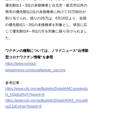
優先順位1～3位の未接種者と台北市・新北市以外の
県市の優先順位1位の未接種者に向けて15万回分が
割り当てられ、残りの26万は、6月10日より、全国
の優先順位1～3位の未接種者を対象とし、状況に応
じて優先順位4～8位の方を対象に振り分けられまし
た。
ワクチンの種類については、ノマドニュース“台湾新
型コロナワクチン情報“を参照
https://www.nomad-
taiwannews.com/post/taiwan_vaccine
参考記事：
https://www.cdc.gov.tw/Bulletin/Detail/hMCsuxvkeda
N_hQplbzRgA?typeid=9
https://www.cdc.gov.tw/Bulletin/Detail/AVK5_AncjajK
seZJuEv4vw?typeid=9