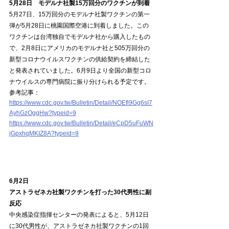
5月28日　モデルナ社製15万回分のワクチンが到着
5月27日、15万回分のモデルナ社製ワクチンの第一
弾が5月28日に桃園国際空港に到着しました。この
ワクチンは台湾独自でモデルナ社から購入したもの
で、2月8日にアメリカのモデルナ社と505万回分の
新型コロナウイルスワクチンの供給契約を締結した
と発表されていました。6月9日より全国の新型コロ
ナウイルスの専門病院に振り分けられる予定です。
参考記事：
https://www.cdc.gov.tw/Bulletin/Detail/NOEfl9Gg6sI7
AyhGzOggHw?typeid=9
https://www.cdc.gov.tw/Bulletin/Detail/eCpD5uFuWN
jGpxhqMKIZ8A?typeid=9
6月2日
アストラゼネカ社製ワクチンを打った30代男性に副
反応
中央感染症指揮センターの発表によると、5月12日
に30代男性が、アストラゼネカ社製ワクチンの1回