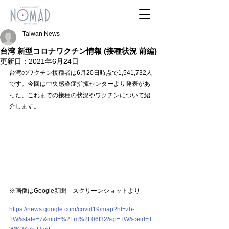
Taiwan News
台湾 新型コロナワクチン情報 (接種状況 前編)
更新日：
2021年6月24日
台湾のワクチン接種者は6月20日時点で1,541,732人
です。今回は中央感染症指揮センターより発表があ
った、これまでの接種の状況やワクチンについて紹
介します。
※画像はGoogle新聞　スクリーンショットより
https://news.google.com/covid19/map?hl=zh-
TW&state=7&mid=%2Fm%2F06f32&gl=TW&ceid=T