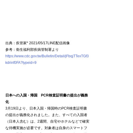
出典：疾管家* 2021/05/17LINE配信画像
参考：衛生福利部疾病管制署より
https://www.cdc.gov.tw/Bulletin/Detail/jFbqjTTexTGf3
kdrinf0FA?typeid=9
日本への入国・帰国　PCR検査証明書の提出が義務
化
3月19日より、日本入国・帰国時のPCR検査証明書
の提出が義務化されました。また、すべての入国者
（日本人含む）は、2週間、自宅やホテルなどで確実
な待機実施が必要です。対象者は自身のスマートフ