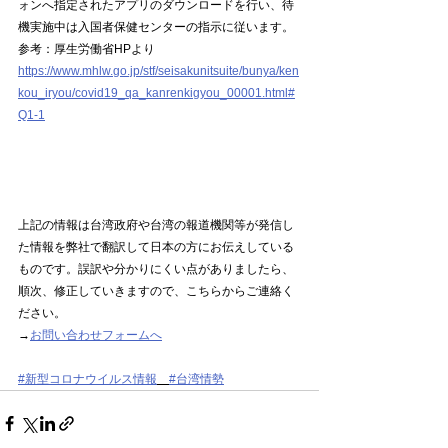
ォンへ指定されたアプリのダウンロードを行い、待
機実施中は入国者保健センターの指示に従います。
参考：厚生労働省HPより
https://www.mhlw.go.jp/stf/seisakunitsuite/bunya/ken
kou_iryou/covid19_qa_kanrenkigyou_00001.html#
Q1-1
上記の情報は台湾政府や台湾の報道機関等が発信し
た情報を弊社で翻訳して日本の方にお伝えしている
ものです。誤訳や分かりにくい点がありましたら、
順次、修正していきますので、こちらからご連絡く
ださい。
→
お問い合わせフォームへ
#新型コロナウイルス情報
#台湾情勢