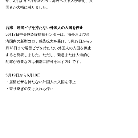
が、2月は旧正月が終わって海外へ戻る人が増え、入
国者が大幅に減りました。
台湾　居留ビザを持たない外国人の入国を停止
5月17日中央感染症指揮センターは、海外および台
湾国内の新型コロナ感染拡大を受け、5月19日から6
月18日まで居留ビザを持たない外国人の入国を停止
すると発表しました。ただし、緊急または人道的な
配慮が必要な方は個別に許可を出す方針です。
5月19日から6月18日
・居留ビザを持たない外国人の入国を停止
・乗り継ぎの受け入れも停止