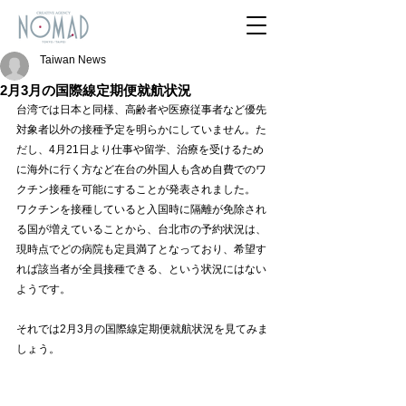
Taiwan News
2月3月の国際線定期便就航状況
台湾では日本と同様、高齢者や医療従事者など優先
対象者以外の接種予定を明らかにしていません。た
だし、4月21日より仕事や留学、治療を受けるため
に海外に行く方など在台の外国人も含め自費でのワ
クチン接種を可能にすることが発表されました。
ワクチンを接種していると入国時に隔離が免除され
る国が増えていることから、台北市の予約状況は、
現時点でどの病院も定員満了となっており、希望す
れば該当者が全員接種できる、という状況にはない
ようです。
それでは2月3月の国際線定期便就航状況を見てみま
しょう。