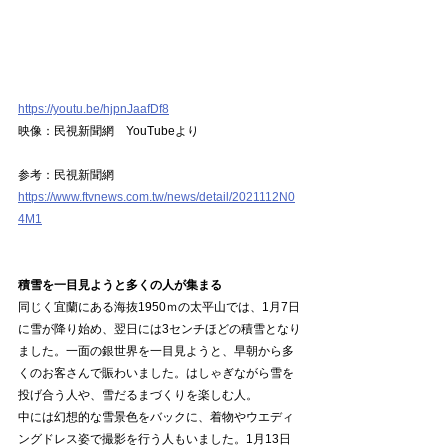
https://youtu.be/hjpnJaafDf8
映像：民視新聞網　YouTubeより
参考：民視新聞網
https://www.ftvnews.com.tw/news/detail/2021112N0
4M1
積雪を一目見ようと多くの人が集まる
同じく宜蘭にある海抜1950ｍの太平山では、1月7日
に雪が降り始め、翌日には3センチほどの積雪となり
ました。一面の銀世界を一目見ようと、早朝から多
くのお客さんで賑わいました。はしゃぎながら雪を
投げ合う人や、雪だるまづくりを楽しむ人。
中には幻想的な雪景色をバックに、着物やウエディ
ングドレス姿で撮影を行う人もいました。1月13日