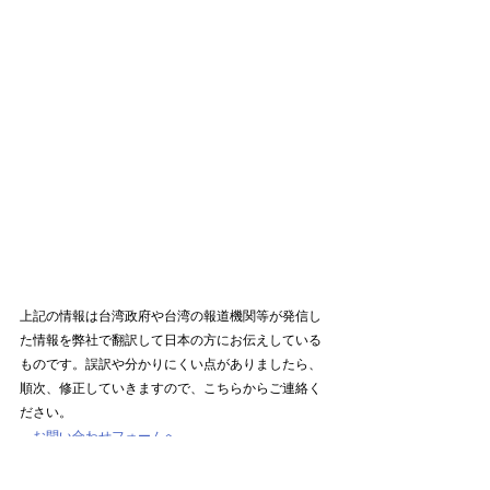
上記の情報は台湾政府や台湾の報道機関等が発信し
た情報を弊社で翻訳して日本の方にお伝えしている
ものです。誤訳や分かりにくい点がありましたら、
順次、修正していきますので、こちらからご連絡く
ださい。
→
お問い合わせフォームへ
#台湾ノマドより