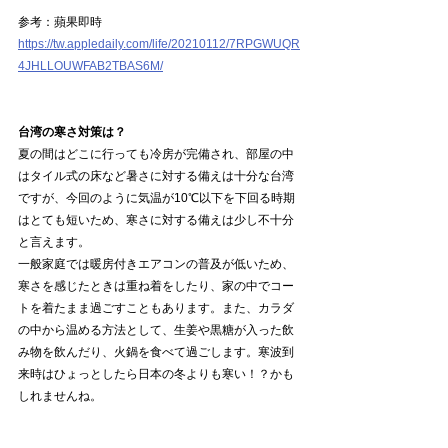
参考：蘋果即時
https://tw.appledaily.com/life/20210112/7RPGWUQR
4JHLLOUWFAB2TBAS6M/
台湾の寒さ対策は？
夏の間はどこに行っても冷房が完備され、部屋の中
はタイル式の床など暑さに対する備えは十分な台湾
ですが、今回のように気温が10℃以下を下回る時期
はとても短いため、寒さに対する備えは少し不十分
と言えます。
一般家庭では暖房付きエアコンの普及が低いため、
寒さを感じたときは重ね着をしたり、家の中でコー
トを着たまま過ごすこともあります。また、カラダ
の中から温める方法として、生姜や黒糖が入った飲
み物を飲んだり、火鍋を食べて過ごします。寒波到
来時はひょっとしたら日本の冬よりも寒い！？かも
しれませんね。