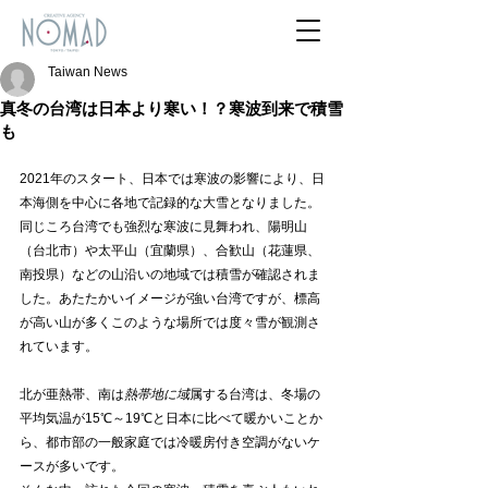
Taiwan News
真冬の台湾は日本より寒い！？寒波到来で積雪
も
2021年のスタート、日本では寒波の影響により、日
本海側を中心に各地で記録的な大雪となりました。
同じころ台湾でも強烈な寒波に見舞われ、陽明山
（台北市）や太平山（宜蘭県）、合歓山（花蓮県、
南投県）などの山沿いの地域では積雪が確認されま
した。あたたかいイメージが強い台湾ですが、標高
が高い山が多くこのような場所では度々雪が観測さ
れています。
北が亜熱帯、南は
熱帯
地に域
属する台湾は、冬場の
平均気温が15℃～19℃と日本に比べて暖かいことか
ら、都市部の一般家庭では冷暖房付き空調がないケ
ースが多いです。