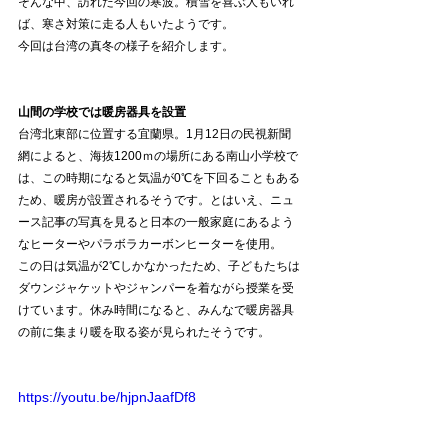
そんな中、訪れた今回の寒波。積雪を喜ぶ人もいれ
ば、寒さ対策に走る人もいたようです。
今回は台湾の真冬の様子を紹介します。
山間の学校では暖房器具を設置
台湾北東部に位置する宜蘭県。1月12日の民視新聞
網によると、海抜1200ｍの場所にある南山小学校で
は、この時期になると気温が0℃を下回ることもある
ため、暖房が設置されるそうです。とはいえ、ニュ
ース記事の写真を見ると日本の一般家庭にあるよう
なヒーターやパラボラカーボンヒーターを使用。
この日は気温が2℃しかなかったため、子どもたちは
ダウンジャケットやジャンパーを着ながら授業を受
けています。休み時間になると、みんなで暖房器具
の前に集まり暖を取る姿が見られたそうです。
https://youtu.be/hjpnJaafDf8