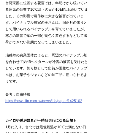
台湾東部に位置する花蓮では、年明けから続いてい
る寒気の影響で10℃以下の日が10日以上続いていま
した。その影響で農作物に大きな被害が出ていま
す。パイナップル農家の王さんは、旧正月の飾りと
して用いられるパイナップルを育てていましたが、
寒さの影響で葉の一部が黄色く変色するなどして出
荷ができない状態になってしまいました。
瑞穗郷の農業団体によると、周辺のパイナップル畑
を合わせて約45ヘクタールが冷害の被害を受けたと
しています。飾り物として出荷が困難なパイナップ
ルは、お菓子やジャムなどの加工品に用いられるよ
うです。
参考：自由時報
https://news.ltn.com.tw/news/life/paper/1425102
カイロや暖房器具が一時品切れになる店舗も
1月に入り、台北では最低気温が10℃に満たない日