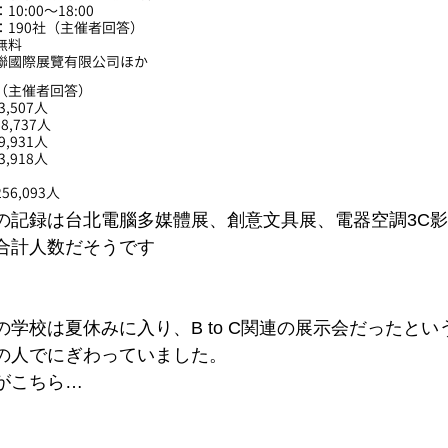
0:00～18:00
：190社（主催者回答）
無料
聯國際展覽有限公司ほか
（主催者回答）
43,507
人
68,737
人
99,931
人
43,918
人
256,093人
の記録は
台北電腦多媒體展、創意文具展、電器空調3C
合計人数だそうです
の学校は夏休みに入り、B to C関連の展示会だったとい
の人でにぎわっていました。
がこちら…