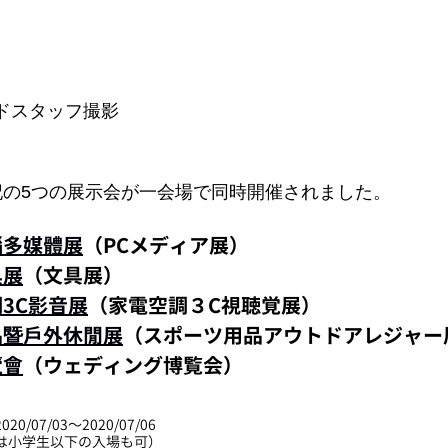
ドスタッフ撮影
記の5つの展示会が一会場で同時開催されました。
腦多媒體展
（PCメディア展）　
具展
（文具展）
3C影音展
（家電空調３C視聴覚展）
品暨戶外休閒展
（スポーツ用品アウトドアレジャー
覽會
（ウェディング博覧会）
0/07/03～2020/07/06
/8は小学生以下の入場も可）