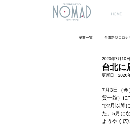
HOME
記事一覧
台湾新型コロナ
2020年7月10
台湾観光スポット
台北に
更新日：
2020
7月3日（
貿一館）に
で2月以降
た。5月に
ようやく広