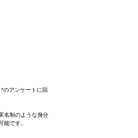
）
*
のアンケートに回
実名制のような身分
可能です。 