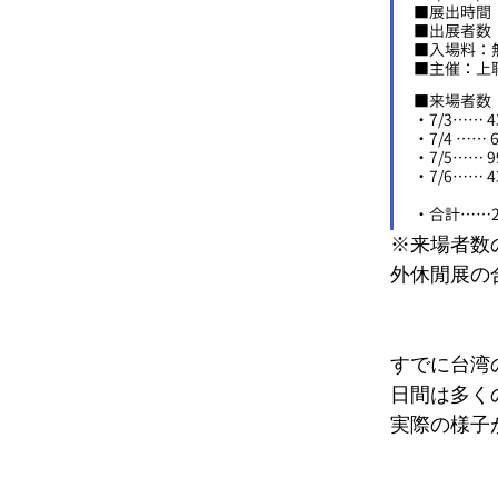
■
展出時間：1
■
出展者数
■
入場料：
■
主催：上
■来場者数
・7/3…
…
 
・7/4 
……
 
・7/5
……
 
・7/6
……
 
・合計
……
※来場者数
外休閒展の
すでに台湾
日間は多く
実際の様子