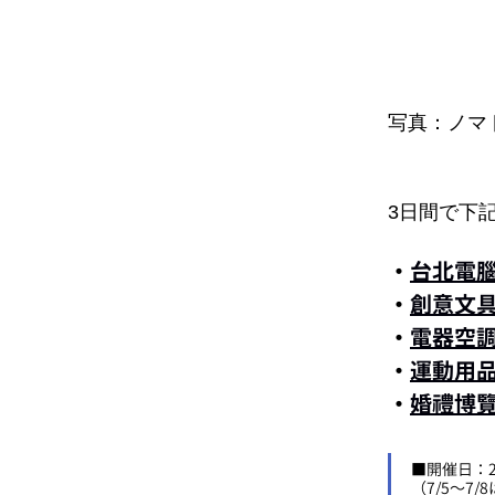
写真：ノマ
3日間で下
・
台北電
・
創意文
・
電器空調
・
運動用
・
婚禮博
■開催日：202
（7/5～7