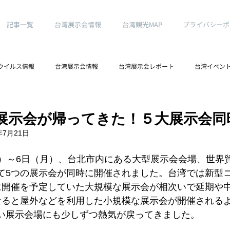
記事一覧
台湾展示会情報
台湾観光MAP
プライバシーポ
ウイルス情報
台湾展示会情報
台湾展示会レポート
台湾イベン
日
台湾ノマドより
展示会が帰ってきた！５大展示会同
年7月21日
金）～6日（月）、台北市内にある大型展示会会場、世界
て5つの展示会が同時に開催されました。台湾では新型
に開催を予定していた大規模な展示会が相次いで延期や
なると屋外などを利用した小規模な展示会が開催される
い展示会場にも少しずつ熱気が戻ってきました。