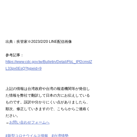
出典：疾管家※2023/2/20 LINE配信画像
参考記事：
https://www.cdc.gov.tw/Bulletin/Detail/FbL_IPf2cmstZ
L33pv0EsQ?typeid=9
上記の情報は台湾政府や台湾の報道機関等が発信し
た情報を弊社で翻訳して日本の方にお伝えしている
ものです。誤訳や分かりにくい点がありましたら、
順次、修正していきますので、こちらからご連絡く
ださい。
→
お問い合わせフォームへ
#新型コロナウイルス情報
#台湾情勢