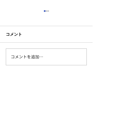
コメント
コメントを追加…
台湾のレンタサイクル
台湾茶のはなし
「YouBike」アプリの会
紅茶～
員登録方法
メールマガジンのご登録で、台湾・中国で開催の展
示会情報やインバウンドなどビジネスに役立つ最新
情報をお届けします。
配信登録