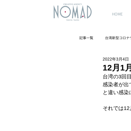
HOME
記事一覧
台湾新型コロナ
2022年3月4日
台湾観光スポット
12月
台湾の3回
感染者が出
と違い感染
それでは1