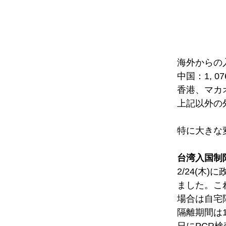
海外からの
中国：1, 0
香港、マカオ
上記以外の外
特に大きな
台湾入国制
2/24(
ました。こ
場合は自宅
隔離期間は
日にPCR