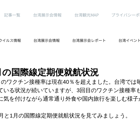
記事一覧
台湾展示会情報
台湾観光MAP
プライバシーポ
ウイルス情報
台湾展示会情報
台湾展示会レポート
台湾イベン
台湾ノマドより
1月の国際線定期便就航状況
目のワクチン接種率は現在40％を超えました。台湾では毎
ている状況が続いていますが、3回目のワクチン接種率
に気を付けながら通常通り外食や国内旅行を楽しむ様子
2月と1月の国際線定期便就航状況を見てみましょう。