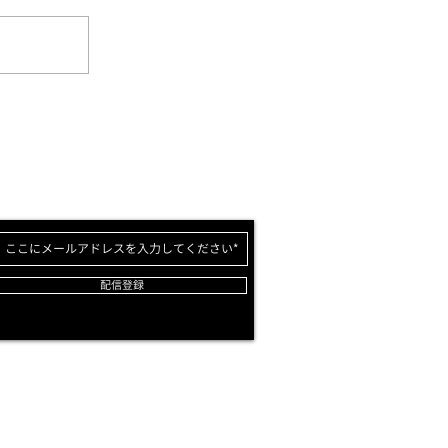
ールマガジンのご登録で、台湾・中国で開催
ル「YouBike」アプリの
展示会情報やインバウンドなどビジネスに役
つ最新情報をお届けします。
配信登録