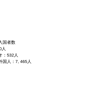
入国者数
80人
：532人
国人：7, 465人