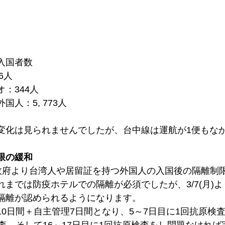
入国者数
76人
：344人
国人：5, 773人
変化は見られませんでしたが、台中線は運航が1便もな
限の緩和
木)に政府より台湾人や居留証を持つ外国人の入国後の隔離
れまでは防疫ホテルでの隔離が必須でしたが、3/7(月)
隔離が認められるようになります。
10日間＋自主管理7日間となり、5～7日目に1回抗原検査
検査、そして16～17日目に1回抗原検査をし問題なけれ