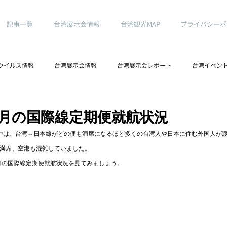
記事一覧
台湾展示会情報
台湾観光MAP
プライバシーポ
ウイルス情報
台湾展示会情報
台湾展示会レポート
台湾イベン
日
台湾ノマドより
12月の国際線定期便就航状況
中は、台湾⇔日本線がどの便も満席になるほど多くの台湾人や日本に住む外国人が
満席、空港も混雑していました。
2月の国際線定期便就航状況を見てみましょう。