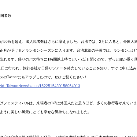
入国者数
が50%を超え、出入境者数はさらに増えました。台湾では、2月に入ると、外国人
正月が明けるとランタンシーズンに入ります。台湾北部の平溪では、ランタン上げ
訪れます。帰りのバス待ちに1時間以上待つという話も聞くので、ずっと腰が重く
11日に行われ、旅行会社が日帰りツアーを発売していることを知り、すぐに申し込
のTwitterにもアップしたので、ぜひご覧ください！
com/Nd_TaiwanNews/status/1622515439158054913
げフェスティバルは、来場者の1/3は外国人だと思うほど、多くの旅行客が来てい
ように美しい風景にとても幸せな気持ちになれました。