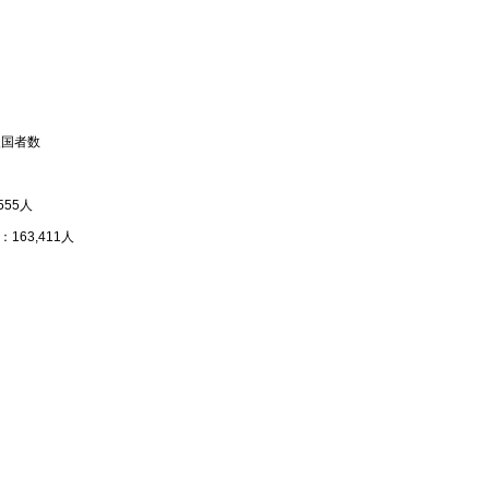
入国者数
555人
163,411人