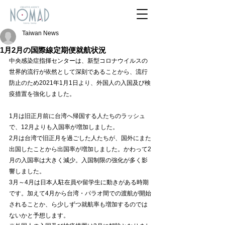
Taiwan News
1月2月の国際線定期便就航状況
中央感染症指揮センターは、新型コロナウイルスの
世界的流行が依然として深刻であることから、流行
防止のため2021年1月1日より、外国人の入国及び検
疫措置を強化しました。
1月は旧正月前に台湾へ帰国する人たちのラッシュ
で、12月よりも入国率が増加しました。
2月は台湾で旧正月を過ごした人たちが、国外にまた
出国したことから出国率が増加しました。かわって2
月の入国率は大きく減少。入国制限の強化が多く影
響しました。
3月～4月は日本人駐在員や留学生に動きがある時期
です。加えて4月から台湾・パラオ間での渡航が開始
されることか、ら少しずつ就航率も増加するのでは
ないかと予想します。