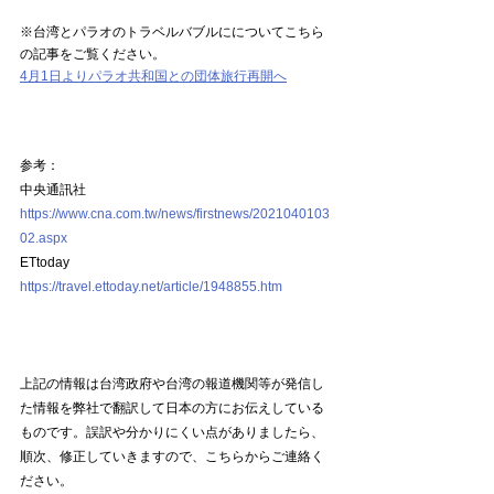
※台湾とパラオのトラベルバブルにについてこちら
の記事をご覧ください。
4月1日よりパラオ共和国との団体旅行再開へ
参考：
中央通訊社
https://www.cna.com.tw/news/firstnews/2021040103
02.aspx
ETtoday
https://travel.ettoday.net/article/1948855.htm
上記の情報は台湾政府や台湾の報道機関等が発信し
た情報を弊社で翻訳して日本の方にお伝えしている
ものです。誤訳や分かりにくい点がありましたら、
順次、修正していきますので、こちらからご連絡く
ださい。