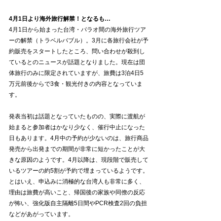
4月1日より海外旅行解禁！となるも…
4月1日から始まった台湾・パラオ間の海外旅行ツア
ーの解禁（トラベルバブル）。3月に各旅行会社が予
約販売をスタートしたところ、問い合わせが殺到し
ているとのニュースが話題となりました。現在は団
体旅行のみに限定されていますが、旅費は3泊4日5
万元前後からで3食・観光付きの内容となっていま
す。
発表当初は話題となっていたものの、実際に渡航が
始まると参加者はかなり少なく、催行中止になった
日もあります。4月中の予約が少ないのは、旅行商品
発売から出発までの期間が非常に短かったことが大
きな原因のようです。4月以降は、現段階で販売して
いるツアーの約5割が予約で埋まっているようです。
とはいえ、申込みに消極的な台湾人も非常に多く、
理由は旅費が高いこと、帰国後の家族や同僚の反応
が怖い、強化版自主隔離5日間やPCR検査2回の負担
などがあがっています。