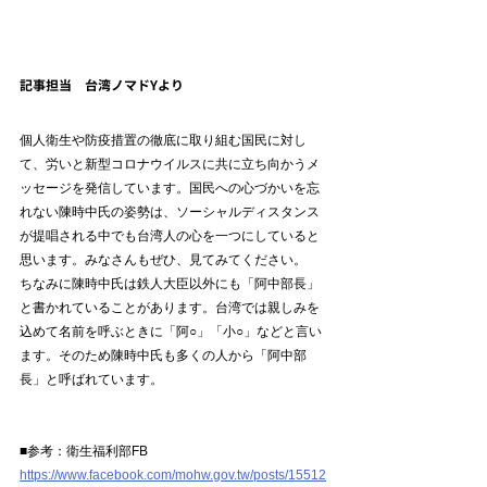
記事担当　台湾ノマドYより
個人衛生や防疫措置の徹底に取り組む国民に対し
て、労いと新型コロナウイルスに共に立ち向かうメ
ッセージを発信しています。国民への心づかいを忘
れない陳時中氏の姿勢は、ソーシャルディスタンス
が提唱される中でも台湾人の心を一つにしていると
思います。みなさんもぜひ、見てみてください。
ちなみに陳時中氏は鉄人大臣以外にも「阿中部長」
と書かれていることがあります。台湾では親しみを
込めて名前を呼ぶときに「阿○」「小○」などと言い
ます。そのため陳時中氏も多くの人から「阿中部
長」と呼ばれています。
■参考：衛生福利部FB
https://www.facebook.com/mohw.gov.tw/posts/15512