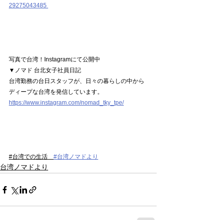
29275043485 
写真で台湾！Instagramにて公開中 
▼
ノマド 台北女子社員日記
台湾勤務の台日スタッフが、日々の暮らしの中から
ディープな台湾を発信しています。
https://www.instagram.com/nomad_tky_tpe/
#
台湾での生活　
#台湾ノマドより
台湾ノマドより