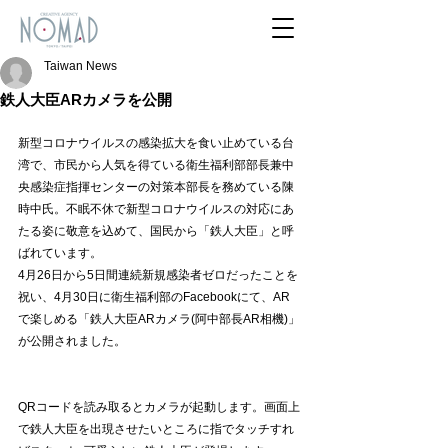
Taiwan News
鉄人大臣ARカメラを公開
新型コロナウイルスの感染拡大を食い止めている台
湾で、市民から
人気を得ている衛生福利部部長兼中
央感染症指揮センターの対策本部長を務めている陳
時中氏。
不眠不休で新型コロナウイルスの対応にあ
たる姿に敬意を込めて、国民から「鉄人大臣」と呼
ばれています。
4月26日から5日間連続新規感染者ゼロだったことを
祝い、4月30日に衛生福利部のFacebookにて、AR
で楽しめる「鉄人大臣ARカメラ(阿中部長AR相機)」
が公開されました。
QRコードを読み取るとカメラが起動します。画面上
で鉄人大臣を出現させたいところに指でタッチすれ