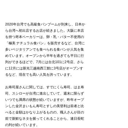
2020年台湾でも高級食パンブームが到来し、日本か
ら台湾へ初出店するお店が続きました。大阪に本店
を持つ嵜本ベーカリーは、卵・乳・バター不使用の
「極美 ナチュラル食パン」を販売するなど、台湾に
多いベジタリアンでも食べられる食パンが人気を集
めています。オープンから半年を過ぎても平日に行
列ができるほどで、7月には台北101に2号店、さら
に12月には新光三越南西三館に3号店がオープンす
るなど、現在でも高い人気を誇っています。
お寿司屋さんに関しては、すでにくら寿司、はま寿
司、スシローが台湾に進出していて、週末に限らず
いつでも満席の状態が続いていますが、昨年オープ
ンした金沢まいもん寿司とすしの美登利は前者と比
べると金額はかなり上がるものの、職人さんが目の
前で新鮮なネタを握ってくれることから、連日長蛇
の列が続いています。