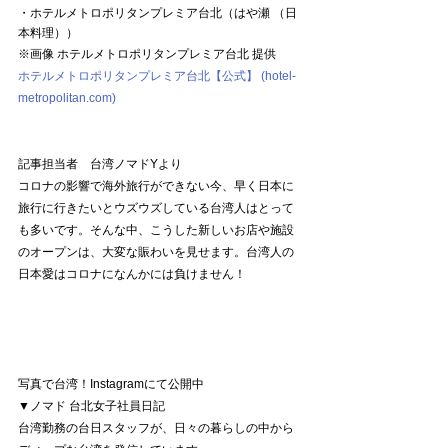
・ホテルメトロポリタンプレミア台北（はや瀬 （日
本料理））
※画像 ホテルメトロポリタンプレミア台北 提供
ホテルメトロポリタンプレミア台北【公式】 (hotel-
metropolitan.com)
記事担当者　台湾ノマドYより
コロナの影響で海外旅行ができない今、早く日本に
旅行に行きたいとウズウズしている台湾人はとって
も多いです。そんな中、こうした新しいお店や施設
のオープンは、大変な賑わいを見せます。台湾人の
日本愛はコロナになんかには負けません！
写真で台湾！Instagramにて公開中 
▼ノマド 台北女子社員日記
台湾勤務の台日スタッフが、日々の暮らしの中から