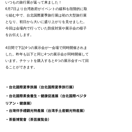
いつもの旅行展が返って来ました！
6月7日より台湾政府がイベントの緩和を段階的に取
り組む中で、台北国際夏季旅行展は初の大型旅行展
となり、初日から大いに盛り上がりを見せました。
今回は会場内で行っていた防疫対策や展示会の様子
をお伝えします。
4日間で下記4つの展示会が一会場で同時開催されま
した。昨年も以下と同じ4つの展示会が同時開催して
います。チケットを購入すると4つの展示会すべて回
ることができます。
・台北國際夏季旅展（台北国際夏季旅行展）
・台北國際素食養生・健康促進展（台北国際ベジタ
リアン・健康展）
・台灣伴手禮觀光特產展（台湾手土産観光特産展）
・茶藝博覽會（茶芸展覧会）