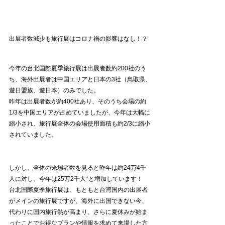
出展者数減少も旅行展はコロナ禍の影響はなし！？
今年の台北国際夏季旅行展は出展者数約200社のう
ち、海外出展者は中国エリアと日本の3社（鳥取県、
遊日盟族、遊日本）のみでした。
昨年は出展者数が約400社あり、そのうち会場の約
1/3を中国エリアが占めていましたが、今年は大幅に
縮小され、旅行展全体の会場使用面積も約2/3に縮小
されていました。
しかし、全体の来場者数を見ると昨年は約24万4千
人に対し、今年は25万2千人*と増加しています！
台北国際夏季旅行展は、もともと台湾国内の出展者
がメインの旅行展ですが、海外に出国できない今、
代わりに国内旅行熱が高まり、さらに夏休みが始ま
ったことでお得なプランや情報を求めて来場した方