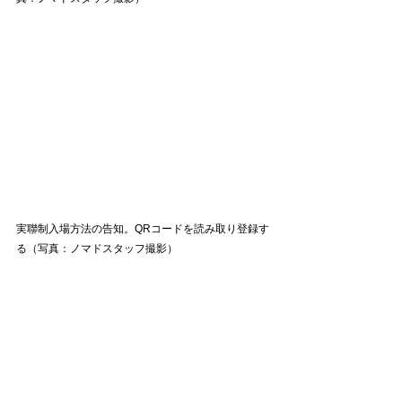
実聯制
入場方法の告知。QRコードを読み取り
登録す
る
（写真：ノマドスタッフ撮影）