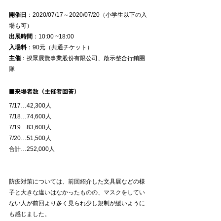
開催日
：2020/07/17～2020/07/20（小学生以下の入
場も可）
出展時間
：10:00 ~18:00
入場料
：90元（共通チケット）
主催
：揆眾展覽事業股份有限公司、啟示整合行銷團
隊
■来場者数（主催者回答）
7/17…42,300人
7/18…74,600人
7/19…83,600人
7/20…51,500人
合計…252,000人
防疫対策については、前回紹介した文具展などの様
子と大きな違いはなかったものの、マスクをしてい
ない人が前回より多く見られ少し規制が緩いように
も感じました。