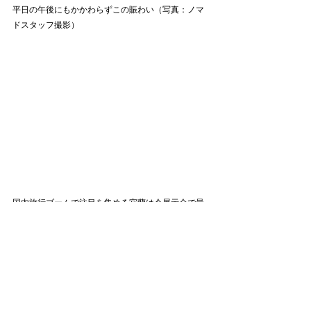
平日の午後にもかかわらずこの賑わい（写真：ノマ
ドスタッフ撮影）
国内旅行ブームで注目を集める宜蘭は今展示会で最
も大きなブースでした（写真：ノマドスタッフ撮
影）