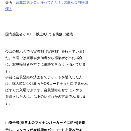
参考：
台北に展示会が帰ってきた！5大展示会同時開
催！
国内感染者が100日以上0人でも防疫は徹底
今回の展示会でも
実聯制（
実連制）
を行っていまし
た。台湾では展示会参加者から感染者が出た場合
に、濃厚接触者をすぐに追跡できるよう備えていま
す。
事前に会員登録を済ませてチケットを購入した人
は、購入時に受け取ったQRコードを入り口で見せれ
ばすぐに入場できます。会員登録をせずにチケット
を購入した人は、以下のいずれかの方法で入場しま
す。
①身份證(※日本のマイナンバーカードに相当)を提
示し、スタッフが身份證のバーコードを読み取る