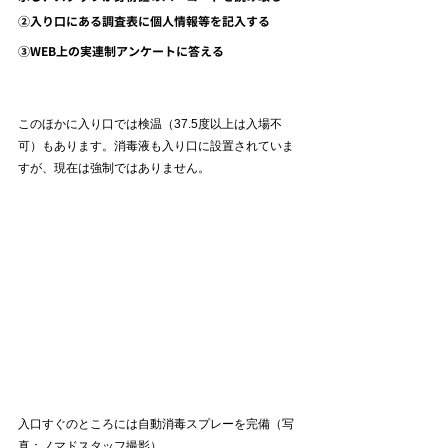
②入り口にある調査表に個人情報等を記入する
③WEB上の実連制アンケートに答える
このほかに入り口では検温（37.5度以上は入場不
可）もあります。消毒液も入り口に設置されていま
すが、現在は強制ではありません。
入口すぐのところには自動消毒スプレーを完備（写
真：ノマドスタッフ撮影）